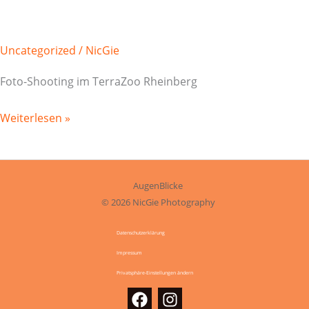
Uncategorized
/
NicGie
Foto-Shooting im TerraZoo Rheinberg
Terra
Weiterlesen »
Zoo
Rheinberg
AugenBlicke
© 2026 NicGie Photography
Datenschutzerklärung
Impressum
Privatsphäre-Einstellungen ändern