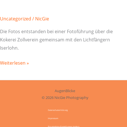
Uncategorized
/
NicGie
Die Fotos entstanden bei einer Fotoführung über die
Kokerei Zollverein gemeinsam mit den Lichtfängern
Iserlohn.
Zeche
Weiterlesen »
Zollverein
AugenBlicke
© 2026 NicGie Photography
Datenschutzerklärung
Impressum
Privatsphäre-Einstellungen ändern